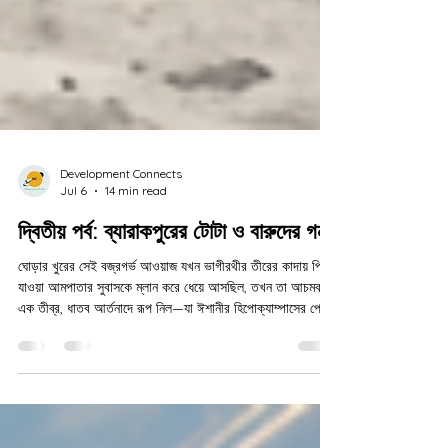
Development Connects
Jul 6
14 min read
দ্বিতীয় পর্ব: ব্যারাকপুরের টোটা ও বারুদের গন্ধ
ঘোড়ার খুরের সেই বজ্রগর্ভ আওয়াজ যখন ভাগীরথীর তীরের কাদায় পিষে
যাওয়া আমপাতার সুবাসকে ম্লান করে ধেয়ে আসছিল, তখন তা আচমকা
এক তীব্র, ধাতব আর্তনাদে রূপ নিল—যা ঈশানীর হিপোক্যাম্পাসের পেছনে
থাকা কোয়ান্টাম-মেমোরি ম্যাট্রিক্সের স্নায়ুপথে এক যান্ত্রিক হাহাকার জুড়ে
দিয়েছিল। চোখের পলকে পুরো পরিপার্শ্বটা এক কালচে বেগুনী রঙের