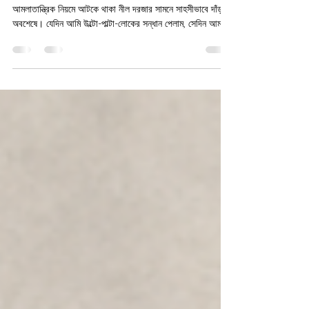
ভাঁড়ারঘরের হাঁচি ও অনুমতির নীল দরজা
সারাংশ :নীরা কথা বলা ছাতা পায়, জাদুর সিন্দুকে পড়ে, আর অদ্ভুত
আমলাতান্ত্রিক নিয়মে আটকে থাকা নীল দরজার সামনে সাহসীভাবে দাঁড়ায়
অবশেষে। যেদিন আমি উল্টো-পাল্টা-লোকের সন্ধান পেলাম, সেদিন আমাকে
ঠাকুমার ভাঁড়ারঘর পরিষ্কার করার শাস্তি দেওয়া হয়েছিল। সকাল ঠিক
ন’টায় মা এমন শান্ত গলায় রায় ঘোষণা করেছিলেন, যেন তিনি এমন এক
বিচারক যিনি আমার সব আপিল আগেই শুনে বাতিল করে রেখেছেন। “ছয়
দিন ধরে তোমার নীল গণিতের খাতা খুঁজছ,” মা বললেন। “হয়তো ওটা
ভাঁড়ারঘরে তোমার অন্য সব হারিয়ে যাওয়া সভ্যতার সঙ্গে লুকিয়