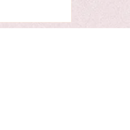
য়া নিঃসঙ্গ এক লোহার বালা বলে মনে হতো। তবে এর
ব পাঁজরের ভেতরে আটকে রাখা হয়েছিল বায়ুমণ্ডলীয়
লিব্রেশনের জন্য তেষট্টি