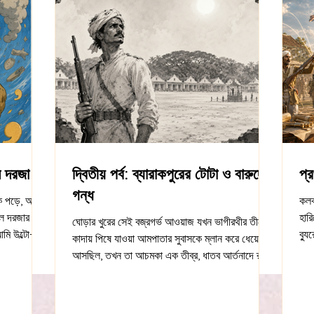
ল দরজা
দ্বিতীয় পর্ব: ব্যারাকপুরের টোটা ও বারুদের
প্
গন্ধ
ুকে পড়ে, আর
কলক
ীল দরজার
হারি
ঘোড়ার খুরের সেই বজ্রগর্ভ আওয়াজ যখন ভাগীরথীর তীরের
মি উল্টো-
ব্য
কাদায় পিষে যাওয়া আমপাতার সুবাসকে ম্লান করে ধেয়ে
াকুমার
কক্
আসছিল, তখন তা আচমকা এক তীব্র, ধাতব আর্তনাদে রূপ
ছিল। সকাল
মতো
নিল—যা ঈশানীর হিপোক্যাম্পাসের পেছনে থাকা কোয়ান্টাম-
রেছিলেন, যেন
বাই
মেমোরি ম্যাট্রিক্সের স্নায়ুপথে এক যান্ত্রিক হাহাকার জুড়ে
 আগেই শুনে
থেক
দিয়েছিল। চোখের পলকে পুরো পরিপার্শ্বটা এক কালচে