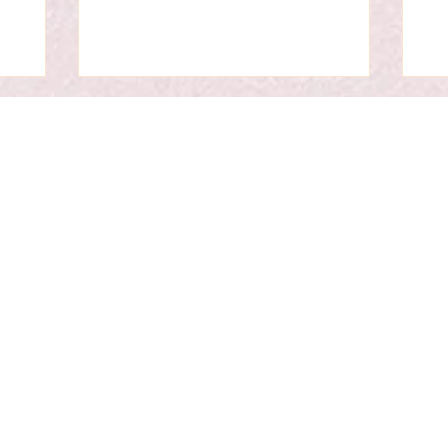
নীল গণিতের
যাও
বেগুনী রঙের ঘূর্ণিতে তলিয়ে গেল, তারপর এক পলকের জন্য
রঘরে তোমার
ধাত
অন্ধ করে দেওয়া জীবাণুমুক্ত সাদা আলো, আর তার
ক্যা
পরক্ষণেই তারা এসে আছাড় খেল এক দমবন্ধ করা, তপ্ত,
ধূলিধূসর দুপুরের বুকে—যার বাতাসে ম