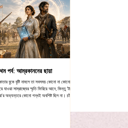
রথম পর্ব: আম্রকাননের ছায়া
াতার বুকে বৃষ্টি নামলে তা সবসময় কোনো না কোনো
য়ে যাওয়া সাম্রাজ্যের স্মৃতি ফিরিয়ে আনে, কিন্তু ‘টাইম
ুরো’র অভ্যন্তরে কোনো গন্ধই অবশিষ্ট ছিল না। চাঁদের
ষপথের শান্ত শূন্যতার ওপরে একটি ভারী, কৃষ্ণবর্ণ বলয়ের
 ভাসমান এই ব্যুরো ভৌগোলিক অস্তিত্বের সম্পূর্ণ
রে অবস্থান করছিল। দূরবর্তী কোনো শাটলের ভিউপোর্ট
ে দেখলে এটিকে কোনো পলায়নপর দেবতার ফেলে