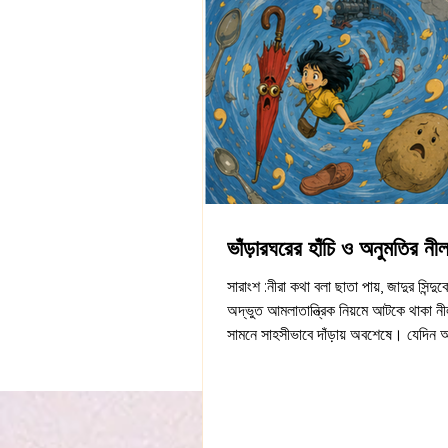
ভাঁড়ারঘরের হাঁচি ও অনুমতির নী
সারাংশ :নীরা কথা বলা ছাতা পায়, জাদুর সিন্দ
অদ্ভুত আমলাতান্ত্রিক নিয়মে আটকে থাকা ন
সামনে সাহসীভাবে দাঁড়ায় অবশেষে। যেদিন আ
পাল্টা-লোকের সন্ধান পেলাম, সেদিন আমাকে ঠ
ভাঁড়ারঘর পরিষ্কার করার শাস্তি দেওয়া হয়ে
ঠিক ন’টায় মা এমন শান্ত গলায় রায় ঘোষণা ক
তিনি এমন এক বিচারক যিনি আমার সব আপিল