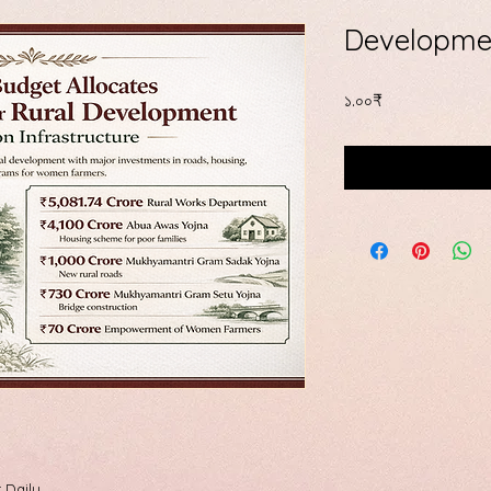
Developme
Price
১.০০₹
 Daily