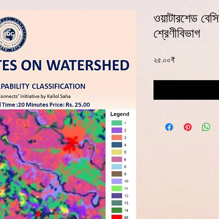
ওয়াটারশেড বেসি
শ্রেণীবিভাগ
Price
২৫.০০₹