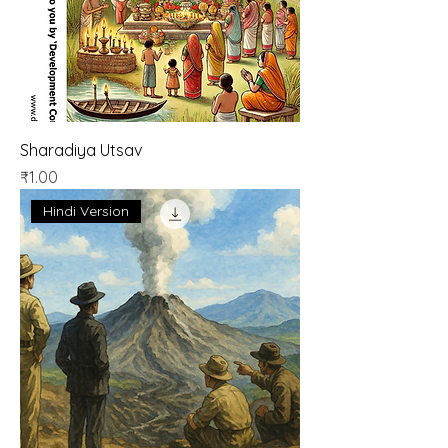
Sharadiya Utsav
मूल्य
₹1.00
Hindi Version