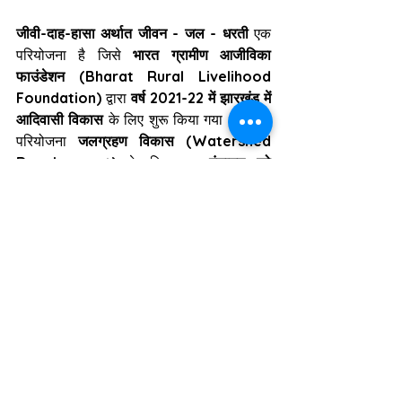
जीवी-दाह-हासा अर्थात जीवन - जल - धरती
 एक 
परियोजना है जिसे 
भारत ग्रामीण आजीविका 
फाउंडेशन (Bharat Rural Livelihood 
Foundation)
 द्वारा 
वर्ष 2021-22 में झारखंड में 
आदिवासी विकास
 के लिए शुरू किया गया था। यह 
परियोजना 
जलग्रहण विकास (Watershed 
Development)
 के लिए एक 
पंचायत को 
सामुदायिक संगठनों को सशक्त बनाने और मनरेगा 
(MGNREGS) व अन्य विभागीय योजनाओं की 
भागीदारी आधारित योजना निर्माण में तकनीकी 
सहायता
 प्रदान करती है।
इस पहल के तहत 
जल संचयन संरचनाओं 
(Water Harvesting Structures) के 
निर्माण और वृक्षारोपण की स्थापना
 जैसी विभिन्न 
गतिविधियाँ की जाती हैं। 
जीवी-दाह-हासा
 कार्यक्रम 
समेकित कृषि प्रणाली (Integrated Farming 
System), मत्स्य पालन (Fisheries 
Promotion) और प्राकृतिक खेती (Natural 