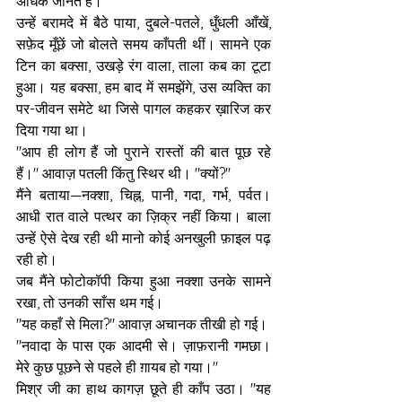
अधिक जानते हैं।
उन्हें बरामदे में बैठे पाया, दुबले-पतले, धुँधली आँखें, 
सफ़ेद मूँछें जो बोलते समय काँपती थीं। सामने एक 
टिन का बक्सा, उखड़े रंग वाला, ताला कब का टूटा 
हुआ। यह बक्सा, हम बाद में समझेंगे, उस व्यक्ति का 
पर-जीवन समेटे था जिसे पागल कहकर ख़ारिज कर 
दिया गया था।
"आप ही लोग हैं जो पुराने रास्तों की बात पूछ रहे 
हैं।" आवाज़ पतली किंतु स्थिर थी। "क्यों?"
मैंने बताया—नक्शा, चिह्न, पानी, गदा, गर्भ, पर्वत। 
आधी रात वाले पत्थर का ज़िक्र नहीं किया। बाला 
उन्हें ऐसे देख रही थी मानो कोई अनखुली फ़ाइल पढ़ 
रही हो।
जब मैंने फोटोकॉपी किया हुआ नक्शा उनके सामने 
रखा, तो उनकी साँस थम गई।
"यह कहाँ से मिला?" आवाज़ अचानक तीखी हो गई।
"नवादा के पास एक आदमी से। ज़ाफ़रानी गमछा। 
मेरे कुछ पूछने से पहले ही ग़ायब हो गया।"
मिश्र जी का हाथ कागज़ छूते ही काँप उठा। "यह 