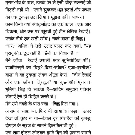
ग्राम-मंच के पास, उसके पैर से ऐसी चीज़ टकराई जो 
मिट्टी नहीं थी। उसने झुककर धूल हटाई और पत्थर 
का एक टुकड़ा उठा लिया। मृद्भांड नहीं। पत्थर।
काम किया गया क्वार्ट्ज़ाइट का एक फ़ाल। एक ओर 
चिकना, और उस पर खुरची हुई तीन क्षैतिज रेखाएँ। 
उनके नीचे एक खड़ी खाँच। नक्शे वाला ही चिह्न।
"सर," अमित ने उसे उलट-पलट कर कहा, "यह 
प्राकृतिक टूट नहीं है। छैनी का निशान है।"
मैंने जाँचा। रेखाएँ उथली मगर सुनियोजित थीं। 
राजमिस्त्री का चिह्न? दिशा-संकेत? पूजा-प्रतीक? 
बाला ने वह टुकड़ा लेकर अँगूठा फेरा। "तीन रेखाएँ 
और एक खाँच। त्रिशूल? या कुछ और पुराना। 
भूमिया चिह्न हो सकता है—आदिम समुदाय पवित्र 
सीमाएँ ऐसे ही चिह्नित करते थे।"
मैंने उसे नक्शे के पास रखा। चिह्न मिल गया।
आसमान साफ़ था, फिर भी साया-सा पड़ा। ऊपर 
देखा तो कुछ न था—केवल दूर गिरहिंदा की कूबड़, 
दोपहर के सूरज के सामने झिलमिलाती हुई।
उस शाम होटल लौटकर हमने दिन की फ़सल सामने 