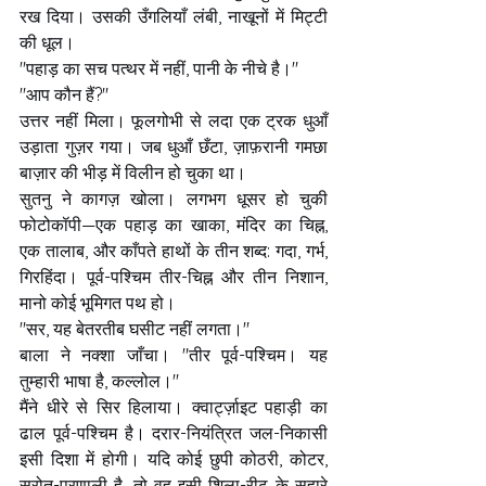
रख दिया। उसकी उँगलियाँ लंबी, नाखूनों में मिट्टी 
की धूल।
"पहाड़ का सच पत्थर में नहीं, पानी के नीचे है।"
"आप कौन हैं?"
उत्तर नहीं मिला। फूलगोभी से लदा एक ट्रक धुआँ 
उड़ाता गुज़र गया। जब धुआँ छँटा, ज़ाफ़रानी गमछा 
बाज़ार की भीड़ में विलीन हो चुका था।
सुतनु ने कागज़ खोला। लगभग धूसर हो चुकी 
फोटोकॉपी—एक पहाड़ का खाका, मंदिर का चिह्न, 
एक तालाब, और काँपते हाथों के तीन शब्द: गदा, गर्भ, 
गिरहिंदा। पूर्व-पश्चिम तीर-चिह्न और तीन निशान, 
मानो कोई भूमिगत पथ हो।
"सर, यह बेतरतीब घसीट नहीं लगता।"
बाला ने नक्शा जाँचा। "तीर पूर्व-पश्चिम। यह 
तुम्हारी भाषा है, कल्लोल।"
मैंने धीरे से सिर हिलाया। क्वार्ट्ज़ाइट पहाड़ी का 
ढाल पूर्व-पश्चिम है। दरार-नियंत्रित जल-निकासी 
इसी दिशा में होगी। यदि कोई छुपी कोठरी, कोटर, 
स्रोत-प्रणाली है, तो वह इसी शिला-रीढ़ के सहारे 