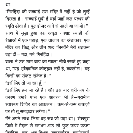
था:
"गिरहिंदा की सच्चाई उस मंदिर में नहीं है जो तुम्हें 
दिखता है। सच्चाई छुपी है वहाँ जहाँ जल पत्थर की 
स्मृति ढोता है। बुलडोज़र आने से पहले आ जाओ।"
साथ में जुड़ा हुआ एक अधूरा नक्शा: स्याही की 
रेखाओं में एक पहाड़, एक तालाब का अंडाकार, एक 
मंदिर का चिह्न, और तीन शब्द जिन्होंने मेरी धड़कन 
बढ़ा दी— गदा, गर्भ, गिरहिंदा।
बाला ने उस शाम चाय का प्याला नीचे रखते हुए कहा 
था, "यह भूवैज्ञानिक कौतूहल नहीं है, कल्लोल। यह 
किसी का संकट-संकेत है।"
"इसीलिए तो जा रहा हूँ।"
"इसीलिए हम जा रहे हैं। और इस बार श्रीन्जय के 
कारण हमारे पास एक आवरण भी है—ग्रामीण 
स्वास्थ्य शिविर का आकलन। कम-से-कम काग़ज़ों 
पर तो तू समझदार लगेगा।"
मैंने अपने साथ लिया वह सब जो पढ़ा था। शेखपुरा 
ज़िले में मैदान से लगभग आठ सौ फुट ऊपर उठता 
गिरहिंदा—एक क्षत-विक्षत क्वार्ट्ज़ाइट इनसेलबर्ग, 