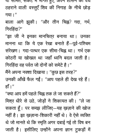
या सामंत, संकट में भागते हुए, अपने शासन को वैध 
ठहराने वाली वस्तुएँ शिव की निगाह के नीचे छोड़ 
गया।"
बाला आगे झुकी। "और तीन चिह्न? गदा, गर्भ, 
गिरहिंदा?"
"झा जी ने इनका मानचित्र बनाया था। उनका 
मानना था कि ये एक रेखा बनाते हैं—पूर्व-पश्चिम 
संरेखण। गदा-पत्थर एक सीमा-चिह्न था। गर्भ एक 
कोठरी या खोखल था जहाँ ध्वनि बदल जाती है। 
गिरहिंदा वह पर्वत जो दोनों को समेटे है।"
मैंने अपना नक्शा दिखाया। "कुछ इस तरह?"
उनकी आँखें फैल गईं। "आप पहले ही देख रहे हैं। 
हाँ।"
"क्या आप हमें पहले चिह्न तक ले जा सकते हैं?"
मिश्र धीरे से उठे, जोड़ों ने शिकायत की। "ले जा 
सकता हूँ। पर समझ लीजिए—यह ख़ज़ाने की खोज 
नहीं है। झा ख़ज़ाना-शिकारी नहीं थे। वे ऐसे व्यक्ति 
थे जो मानते थे कि स्मृति अगर दबाई गई तो विष बन 
जाती है। इसीलिए उन्होंने अपना ज्ञान टुकड़ों में 