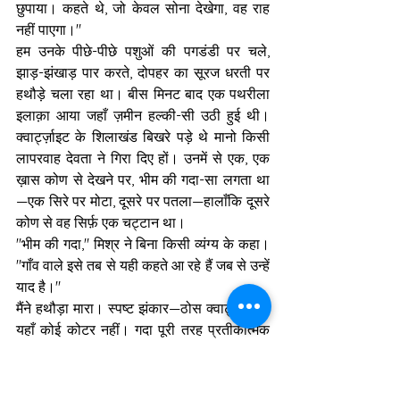
छुपाया। कहते थे, जो केवल सोना देखेगा, वह राह 
नहीं पाएगा।"
हम उनके पीछे-पीछे पशुओं की पगडंडी पर चले, 
झाड़-झंखाड़ पार करते, दोपहर का सूरज धरती पर 
हथौड़े चला रहा था। बीस मिनट बाद एक पथरीला 
इलाक़ा आया जहाँ ज़मीन हल्की-सी उठी हुई थी। 
क्वार्ट्ज़ाइट के शिलाखंड बिखरे पड़े थे मानो किसी 
लापरवाह देवता ने गिरा दिए हों। उनमें से एक, एक 
ख़ास कोण से देखने पर, भीम की गदा-सा लगता था
—एक सिरे पर मोटा, दूसरे पर पतला—हालाँकि दूसरे 
कोण से वह सिर्फ़ एक चट्टान था।
"भीम की गदा," मिश्र ने बिना किसी व्यंग्य के कहा। 
"गाँव वाले इसे तब से यही कहते आ रहे हैं जब से उन्हें 
याद है।"
मैंने हथौड़ा मारा। स्पष्ट झंकार—ठोस क्वार्ट्ज़ाइट। 
यहाँ कोई कोटर नहीं। गदा पूरी तरह प्रतीकात्मक 
थी—एक प्राकृतिक संरचना जिसे कथा का आवरण 
मिला।
लेकिन तभी बाला, जो थोड़ी दूर हट गई थी, पुकार 